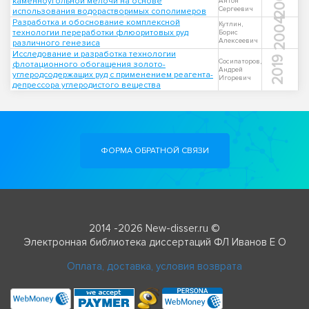
2007
каменноугольной мелочи на основе
Антон
Сергеевич
использования водорастворимых сополимеров
2004
Разработка и обоснование комплексной
Кутлин,
технологии переработки флюоритовых руд
Борис
Алексеевич
различного генезиса
Исследование и разработка технологии
2019
Сосипаторов,
флотационного обогащения золото-
Андрей
углеродсодержащих руд с применением реагента-
Игоревич
депрессора углеродистого вещества
ФОРМА ОБРАТНОЙ СВЯЗИ
2014 -2026 New-disser.ru ©
Электронная библиотека диссертаций ФЛ Иванов Е О
Оплата, доставка, условия возврата