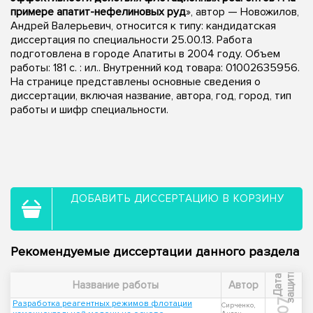
примере апатит-нефелиновых руд
», автор — Новожилов,
Андрей Валерьевич, относится к типу: кандидатская
диссертация по специальности 25.00.13. Работа
подготовлена в городе Апатиты в 2004 году. Объем
работы: 181 с. : ил.. Внутренний код товара: 01002635956.
На странице представлены основные сведения о
диссертации, включая название, автора, год, город, тип
работы и шифр специальности.
ДОБАВИТЬ ДИССЕРТАЦИЮ В КОРЗИНУ
Рекомендуемые диссертации данного раздела
ы
Д
а
т
а
з
а
щ
и
т
Название работы
Автор
Разработка реагентных режимов флотации
Сирченко,