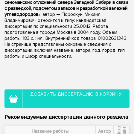
сеноманских отложений севера Западной Сибири в связи
с разведкой, подсчетом запасов и разработкой залежей
углеводородов
», автор — Пороскун, Михаил
Владимирович, относится к типу: кандидатская
диссертация по специальности 25.00.12. Работа
подготовлена в городе Москва в 2004 году. Объем
работы: 183 с. : ил.. Внутренний код товара: 01002631343.
На странице представлены основные сведения о
диссертации, включая название, автора, год, город, тип
работы и шифр специальности.
ДОБАВИТЬ ДИССЕРТАЦИЮ В КОРЗИНУ
Рекомендуемые диссертации данного раздела
ы
Д
а
т
а
з
а
щ
и
т
Название работы
Автор