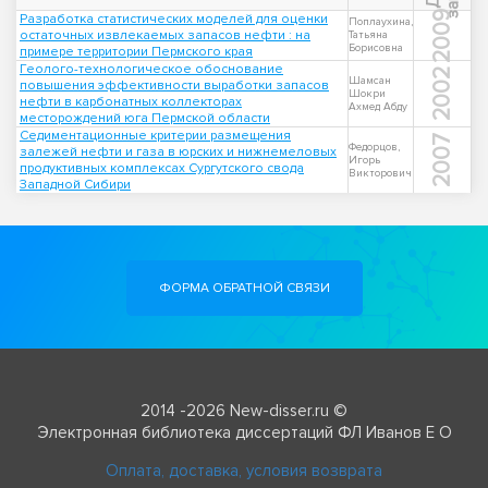
2009
Разработка статистических моделей для оценки
Поплаухина,
остаточных извлекаемых запасов нефти : на
Татьяна
Борисовна
примере территории Пермского края
Геолого-технологическое обоснование
2002
Шамсан
повышения эффективности выработки запасов
Шокри
нефти в карбонатных коллекторах
Ахмед Абду
месторождений юга Пермской области
Седиментационные критерии размещения
2007
Федорцов,
залежей нефти и газа в юрских и нижнемеловых
Игорь
продуктивных комплексах Сургутского свода
Викторович
Западной Сибири
ФОРМА ОБРАТНОЙ СВЯЗИ
2014 -2026 New-disser.ru ©
Электронная библиотека диссертаций ФЛ Иванов Е О
Оплата, доставка, условия возврата