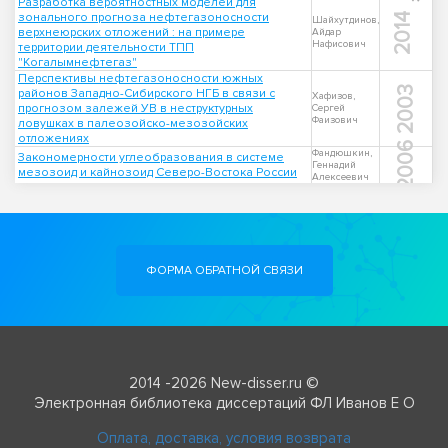
Разработка вероятностных моделей для
зонального прогноза нефтегазоносности
2014
Шайхутдинов,
верхнеюрских отложений : на примере
Айдар
Нафисович
территории деятельности ТПП
"Когалымнефтегаз"
Перспективы нефтегазоносности южных
2003
районов Западно-Сибирского НГБ в связи с
Хафизов,
прогнозом залежей УВ в неструктурных
Сергей
Фаизович
ловушках в палеозойско-мезозойских
отложениях
2006
Фандюшкин,
Закономерности углеобразования в системе
Геннадий
мезозоид и кайнозоид Северо-Востока России
Алексеевич
ФОРМА ОБРАТНОЙ СВЯЗИ
2014 -2026 New-disser.ru ©
Электронная библиотека диссертаций ФЛ Иванов Е О
Оплата, доставка, условия возврата