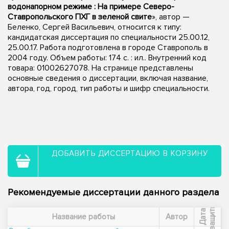
водонапорном режиме : На примере Северо-
Ставропольского ПХГ в зеленой свите
», автор —
Беленко, Сергей Васильевич, относится к типу:
кандидатская диссертация по специальности 25.00.12,
25.00.17. Работа подготовлена в городе Ставрополь в
2004 году. Объем работы: 174 с. : ил.. Внутренний код
товара: 01002627078. На странице представлены
основные сведения о диссертации, включая название,
автора, год, город, тип работы и шифр специальности.
ДОБАВИТЬ ДИССЕРТАЦИЮ В КОРЗИНУ
Рекомендуемые диссертации данного раздела
ы
Д
а
т
а
з
а
щ
и
т
Название работы
Автор