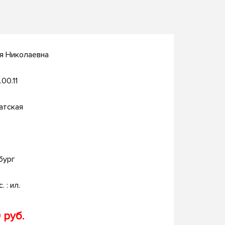
я Николаевна
.00.11
атская
бург
. : ил.
 руб.