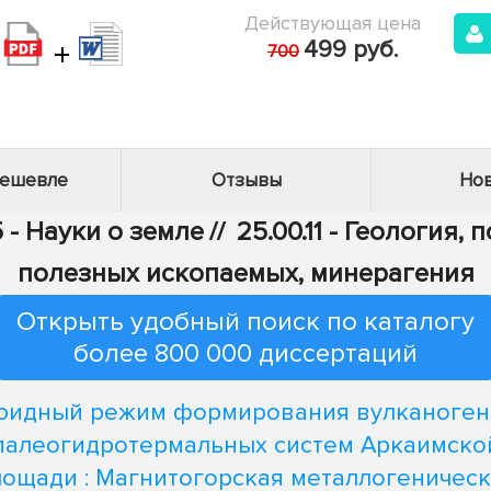
Действующая цена
+
499 руб.
700
дешевле
Отзывы
Нов
 - Науки о земле
//
25.00.11 - Геология,
полезных ископаемых, минерагения
Открыть удобный поиск по каталогу
более 800 000 диссертаций
идный режим формирования вулканоге
палеогидротермальных систем Аркаимско
лощади : Магнитогорская металлогеническ