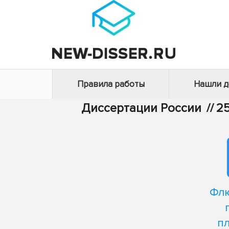
Правила работы
Нашли 
Диссертации России
//
25
Флю
п