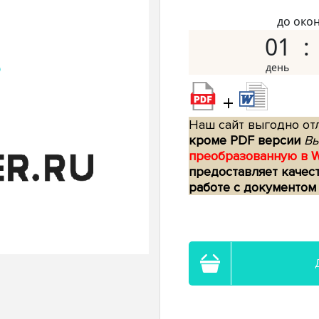
до око
01
+
Наш сайт выгодно отл
кроме PDF версии
Вы
преобразованную в 
предоставляет качес
работе с документом