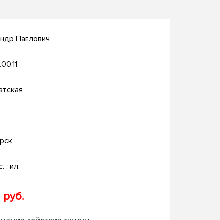
андр Павлович
.00.11
атская
рск
. : ил.
 руб.