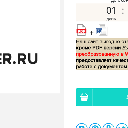
до око
01
+
Наш сайт выгодно отл
кроме PDF версии
Вы
преобразованную в 
предоставляет качес
работе с документом