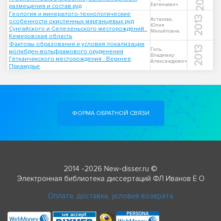
Евгеньевич
размещения и состав руд
Геология и минералого-технологические
2013
Астахова,
особенности окисленных марганцевых руд
Юлия
Сунгайского и Селезеньского месторождений :
Михайловна
Кемеровская область
Факторы образования и условия локализации
2013
Гиль,
молибден-вольфрамового оруденения
Владимир
Гетканчикского месторождения : Верхнее
Александрович
Приамурье
ФОРМА ОБРАТНОЙ СВЯЗИ
2014 -2026 New-disser.ru ©
Электронная библиотека диссертаций ФЛ Иванов Е О
Оплата, доставка, условия возврата