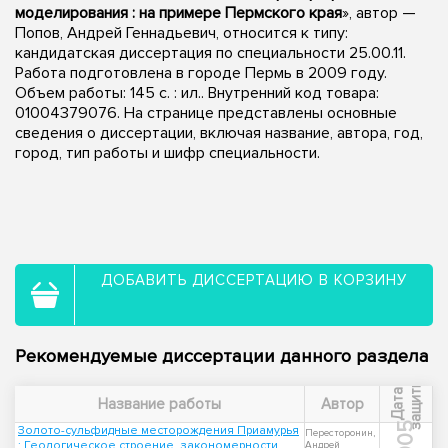
моделирования : на примере Пермского края
», автор —
Попов, Андрей Геннадьевич, относится к типу:
кандидатская диссертация по специальности 25.00.11.
Работа подготовлена в городе Пермь в 2009 году.
Объем работы: 145 с. : ил.. Внутренний код товара:
01004379076. На странице представлены основные
сведения о диссертации, включая название, автора, год,
город, тип работы и шифр специальности.
ДОБАВИТЬ ДИССЕРТАЦИЮ В КОРЗИНУ
Рекомендуемые диссертации данного раздела
ы
Д
а
т
а
з
а
щ
и
т
Название работы
Автор
2005
Золото-сульфидные месторождения Приамурья
Пересторонин,
: Геологическое строение, закономерности
Андрей