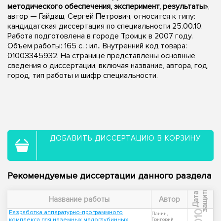
методического обеспечения, эксперимент, результаты
»,
автор — Гайдаш, Сергей Петрович, относится к типу:
кандидатская диссертация по специальности 25.00.10.
Работа подготовлена в городе Троицк в 2007 году.
Объем работы: 165 с. : ил.. Внутренний код товара:
01003345932. На странице представлены основные
сведения о диссертации, включая название, автора, год,
город, тип работы и шифр специальности.
ДОБАВИТЬ ДИССЕРТАЦИЮ В КОРЗИНУ
Рекомендуемые диссертации данного раздела
ы
Д
а
т
а
з
а
щ
и
т
Название работы
Автор
Разработка аппаратурно-программного
2010
Панин,
комплекса для наземных малоглубинных
Григорий