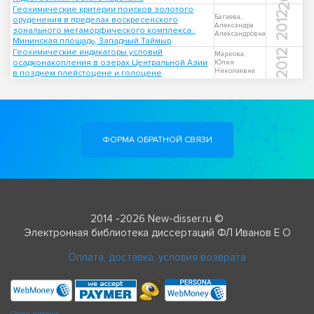
Геохимические критерии поисков золотого
2012
Багаева,
оруденения в пределах воскресенского
Александра
зонального метаморфического комплекса :
Александровна
Мининская площадь, Западный Таймыр
Геохимические индикаторы условий
2012
Маркова,
осадконакопления в озерах Центральной Азии
Юлия
Николаевна
в позднем плейстоцене и голоцене
ФОРМА ОБРАТНОЙ СВЯЗИ
2014 -2026 New-disser.ru ©
Электронная библиотека диссертаций ФЛ Иванов Е О
Оплата, доставка, условия возврата