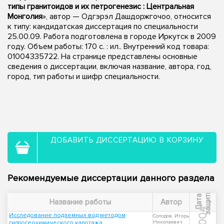
типы гранитоидов и их петрогенезис : Центральная
Монголия
», автор — Одгэрэл Дашдоржгочоо, относится
к типу: кандидатская диссертация по специальности
25.00.09. Работа подготовлена в городе Иркутск в 2009
году. Объем работы: 170 с. : ил.. Внутренний код товара:
01004335722. На странице представлены основные
сведения о диссертации, включая название, автора, год,
город, тип работы и шифр специальности.
ДОБАВИТЬ ДИССЕРТАЦИЮ В КОРЗИНУ
Рекомендуемые диссертации данного раздела
ы
Д
а
т
а
з
а
щ
и
т
Название работы
Автор
2004
Исследование подземных вод методом
Солодов, Игорь
гидрогеохимического каротажа
Николаевич