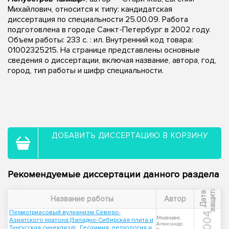
Михайлович, относится к типу: кандидатская
диссертация по специальности 25.00.09. Работа
подготовлена в городе Санкт-Петербург в 2002 году.
Объем работы: 233 с. : ил. Внутренний код товара:
01002325215. На странице представлены основные
сведения о диссертации, включая название, автора, год,
город, тип работы и шифр специальности.
ДОБАВИТЬ ДИССЕРТАЦИЮ В КОРЗИНУ
Рекомендуемые диссертации данного раздела
ы
Д
а
т
а
з
а
щ
и
т
Название работы
Автор
Пермотриасовый вулканизм Северо-
2004
Медведев,
Азиатского кратона (Западно-Сибирская плита и
Александр
Тунгусская синеклиза) : Геохимия, петрология и