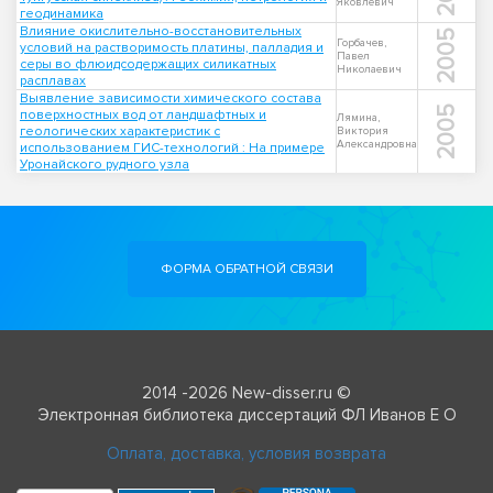
Яковлевич
геодинамика
Влияние окислительно-восстановительных
2005
Горбачев,
условий на растворимость платины, палладия и
Павел
серы во флюидсодержащих силикатных
Николаевич
расплавах
Выявление зависимости химического состава
2005
поверхностных вод от ландшафтных и
Лямина,
геологических характеристик с
Виктория
Александровна
использованием ГИС-технологий : На примере
Уронайского рудного узла
ФОРМА ОБРАТНОЙ СВЯЗИ
2014 -2026 New-disser.ru ©
Электронная библиотека диссертаций ФЛ Иванов Е О
Оплата, доставка, условия возврата