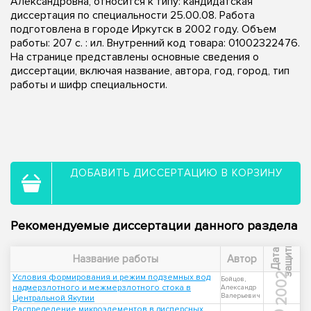
Александровна, относится к типу: кандидатская
диссертация по специальности 25.00.08. Работа
подготовлена в городе Иркутск в 2002 году. Объем
работы: 207 с. : ил. Внутренний код товара: 01002322476.
На странице представлены основные сведения о
диссертации, включая название, автора, год, город, тип
работы и шифр специальности.
ДОБАВИТЬ ДИССЕРТАЦИЮ В КОРЗИНУ
Рекомендуемые диссертации данного раздела
ы
Д
а
т
а
з
а
щ
и
т
Название работы
Автор
2002
Условия формирования и режим подземных вод
Бойцов,
надмерзлотного и межмерзлотного стока в
Александр
Валерьевич
Центральной Якутии
Распределение микроэлементов в дисперсных