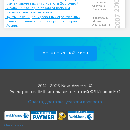
2010
Штельмах,
грунтах ключевых участков юга Восточной
Светлана
Сибири : инженерно-геологические и
Ивановна
геоэкологические аспекты
2007
Грунты несанкционированных строительных
Викторова,
отвалов и свалок : на примере территории г.
Мария
Анатольевна
Москвы
ФОРМА ОБРАТНОЙ СВЯЗИ
2014 -2026 New-disser.ru ©
Электронная библиотека диссертаций ФЛ Иванов Е О
Оплата, доставка, условия возврата
Check passport