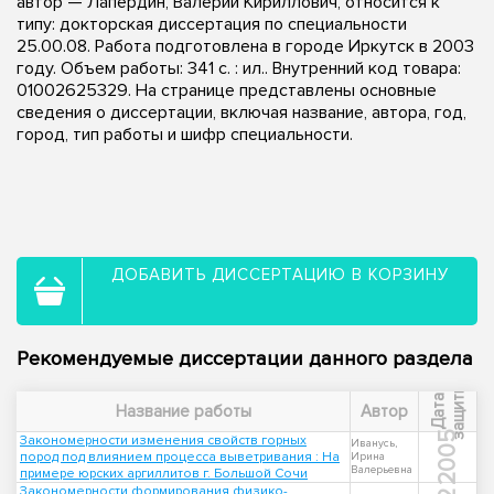
автор — Лапердин, Валерий Кириллович, относится к
типу: докторская диссертация по специальности
25.00.08. Работа подготовлена в городе Иркутск в 2003
году. Объем работы: 341 с. : ил.. Внутренний код товара:
01002625329. На странице представлены основные
сведения о диссертации, включая название, автора, год,
город, тип работы и шифр специальности.
ДОБАВИТЬ ДИССЕРТАЦИЮ В КОРЗИНУ
Рекомендуемые диссертации данного раздела
ы
Д
а
т
а
з
а
щ
и
т
Название работы
Автор
2005
Закономерности изменения свойств горных
Иванусь,
пород под влиянием процесса выветривания : На
Ирина
Валерьевна
примере юрских аргиллитов г. Большой Сочи
Закономерности формирования физико-