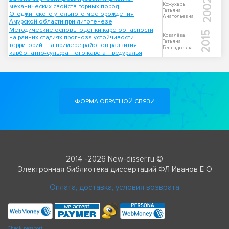
2002
Кожухарь,
механических свойств горных пород
Татьяна
Огоджинского угольного месторождения
Анатольевна
Амурской области при литогенезе
Методические основы оценки карстоопасности
2015
Ковалёва,
на ранних стадиях прогноза устойчивости
Татьяна
территорий : на примере районов развития
Геннадьевна
карбонатно-сульфатного карста Предуралья
ФОРМА ОБРАТНОЙ СВЯЗИ
2014 -2026 New-disser.ru ©
Электронная библиотека диссертаций ФЛ Иванов Е О
Оплата, доставка, условия возврата
Check passport