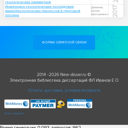
геологических параметров
Инженерно-геологические последствия
2017
Деменев,
микробиологических процессов в грунтовой
Артем
Дмитриевич
плотине
ФОРМА ОБРАТНОЙ СВЯЗИ
2014 -2026 New-disser.ru ©
Электронная библиотека диссертаций ФЛ Иванов Е О
Оплата, доставка, условия возврата
Check passport
Время генерации: 0.093, запросов: 962