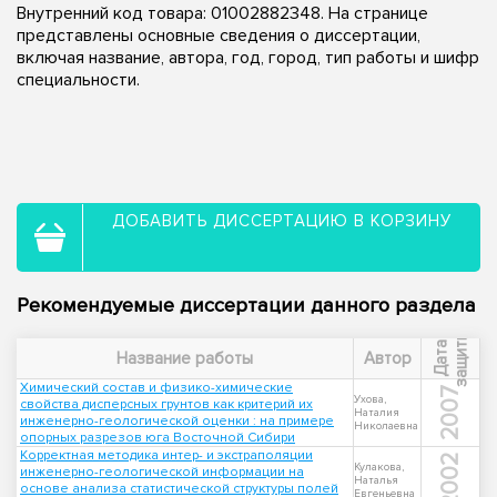
Внутренний код товара: 01002882348. На странице
представлены основные сведения о диссертации,
включая название, автора, год, город, тип работы и шифр
специальности.
ДОБАВИТЬ ДИССЕРТАЦИЮ В КОРЗИНУ
Рекомендуемые диссертации данного раздела
ы
Д
а
т
а
з
а
щ
и
т
Название работы
Автор
Химический состав и физико-химические
2007
Ухова,
свойства дисперсных грунтов как критерий их
Наталия
инженерно-геологической оценки : на примере
Николаевна
опорных разрезов юга Восточной Сибири
Корректная методика интер- и экстраполяции
2002
Кулакова,
инженерно-геологической информации на
Наталья
основе анализа статистической структуры полей
Евгеньевна