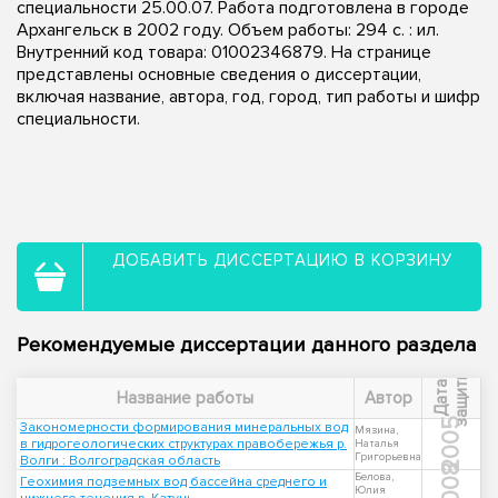
специальности 25.00.07. Работа подготовлена в городе
Архангельск в 2002 году. Объем работы: 294 с. : ил.
Внутренний код товара: 01002346879. На странице
представлены основные сведения о диссертации,
включая название, автора, год, город, тип работы и шифр
специальности.
ДОБАВИТЬ ДИССЕРТАЦИЮ В КОРЗИНУ
Рекомендуемые диссертации данного раздела
ы
Д
а
т
а
з
а
щ
и
т
Название работы
Автор
2005
Закономерности формирования минеральных вод
Мязина,
в гидрогеологических структурах правобережья р.
Наталья
Григорьевна
Волги : Волгоградская область
2008
Белова,
Геохимия подземных вод бассейна среднего и
Юлия