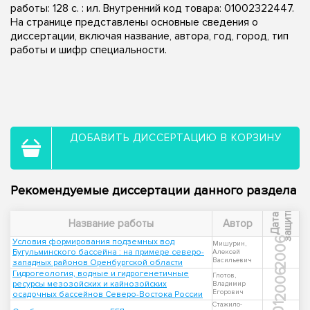
работы: 128 с. : ил. Внутренний код товара: 01002322447.
На странице представлены основные сведения о
диссертации, включая название, автора, год, город, тип
работы и шифр специальности.
ДОБАВИТЬ ДИССЕРТАЦИЮ В КОРЗИНУ
Рекомендуемые диссертации данного раздела
ы
Д
а
т
а
з
а
щ
и
т
Название работы
Автор
2006
Условия формирования подземных вод
Мишурин,
Бугульминского бассейна : на примере северо-
Алексей
Васильевич
западных районов Оренбургской области
2006
Гидрогеология, водные и гидрогенетичные
Глотов,
ресурсы мезозойских и кайнозойских
Владимир
Егорович
осадочных бассейнов Северо-Востока России
Стажило-