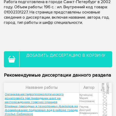
Работа подготовлена в городе Санкт-Петербург в 2002
году. Объем работы: 196 с. : ил. Внутренний код товара:
01002331227. На странице представлены основные
сведения о диссертации, включая название, автора, год,
город, тип работы и шифр специальности.
ДОБАВИТЬ ДИССЕРТАЦИЮ В КОРЗИНУ
Рекомендуемые диссертации данного раздела
ы
Д
а
т
а
з
а
щ
и
т
Название работы
Автор
2005
Организация гидрогеоэкологического
Кутяйкина,
мониторинга при ликвидации шахт на
Мария
Николаевна
месторождениях горючих сланцев
2002
Влияние природных и техногенных факторов на
Паутов,
формирование подземных вод в районе города
Дмитрий
Владимирович
Усолье-Сибирское