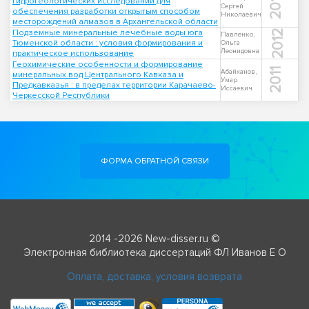
2011
гидрогеологических исследований для
Сергей
обеспечения разработки открытым способом
Николаевич
месторождений алмазов в Архангельской области
Подземные минеральные лечебные воды юга
2012
Павленко,
Тюменской области : условия формирования и
Ольга
Леонидовна
практическое использование
Геохимические особенности и формирование
2011
Абайханов,
минеральных вод Центрального Кавказа и
Умар
Предкавказья : в пределах территории Карачаево-
Иссаевич
Черкесской Республики
ФОРМА ОБРАТНОЙ СВЯЗИ
2014 -2026 New-disser.ru ©
Электронная библиотека диссертаций ФЛ Иванов Е О
Оплата, доставка, условия возврата