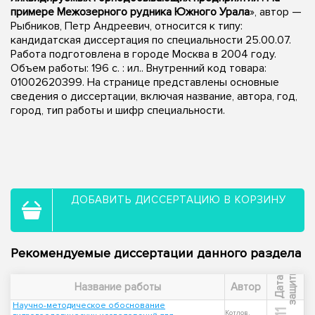
примере Межозерного рудника Южного Урала
», автор —
Рыбников, Петр Андреевич, относится к типу:
кандидатская диссертация по специальности 25.00.07.
Работа подготовлена в городе Москва в 2004 году.
Объем работы: 196 с. : ил.. Внутренний код товара:
01002620399. На странице представлены основные
сведения о диссертации, включая название, автора, год,
город, тип работы и шифр специальности.
ДОБАВИТЬ ДИССЕРТАЦИЮ В КОРЗИНУ
Рекомендуемые диссертации данного раздела
ы
Д
а
т
а
з
а
щ
и
т
Название работы
Автор
Научно-методическое обоснование
Котлов,