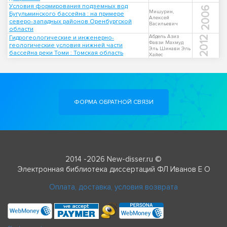
Условия формирования подземных вод
2006
Мишурин,
Бугульминского бассейна : на примере
Алексей
северо-западных районов Оренбургской
Васильевич
области
Абдель Азиз
Гидрогеологические и инженерно-
2012
Фавзи Махмуд
геологические условия нижней части
Эль Шинави Эль
бассейна реки Томи : Томская область
Хайес
ФОРМА ОБРАТНОЙ СВЯЗИ
2014 -2026 New-disser.ru ©
Электронная библиотека диссертаций ФЛ Иванов Е О
Оплата, доставка, условия возврата