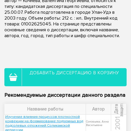
автор — Кочнева, Валентина Георгиевна, относится к
типу: кандидатская диссертация по специальности
25.00.07. Работа подготовлена в городе Улан-Удэ в
2003 году. Объем работы: 212 с. : ил.. Внутренний код
товара: 01002625045. На странице представлены
основные сведения о диссертации, включая название,
автора, год, город, тип работы и шифр специальности.
ДОБАВИТЬ ДИССЕРТАЦИЮ В КОРЗИНУ
Рекомендуемые диссертации данного раздела
ы
Д
а
т
а
з
а
щ
и
т
Название работы
Автор
Изучение влияния процессов плотностной
2001
конвекции на формирование подземных вод
Соловьева, Анна
подсолевых отложений Соликамской
Васильевна
депрессии