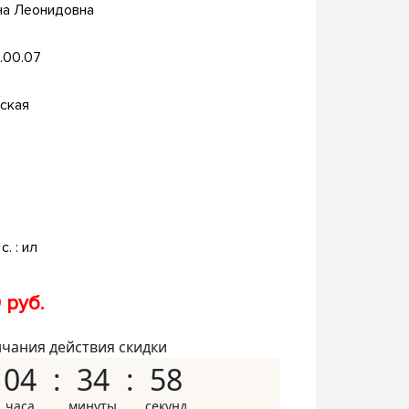
на Леонидовна
.00.07
ская
с. : ил
 руб.
нчания действия скидки
04
34
57