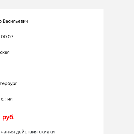
р Васильевич
.00.07
ская
тербург
с. : ил.
 руб.
нчания действия скидки