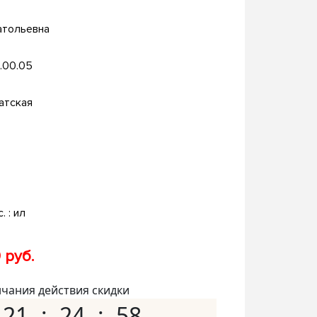
атольевна
.00.05
атская
. : ил
 руб.
нчания действия скидки
21
24
57