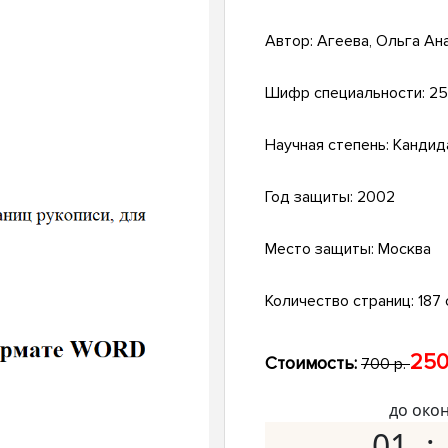
Автор:
Агеева, Ольга Ан
Шифр специальности:
25
Научная степень:
Кандид
Год защиты:
2002
Место защиты:
Москва
Количество страниц:
187 с
250
Стоимость:
700 р.
до око
01