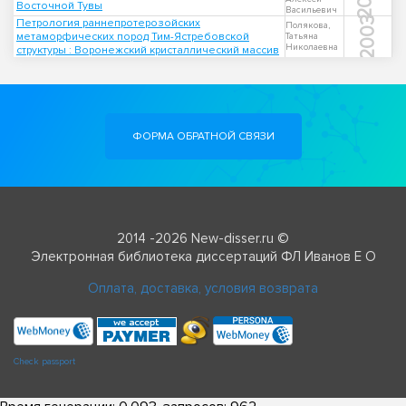
Восточной Тувы
Васильевич
2003
Петрология раннепротерозойских
Полякова,
метаморфических пород Тим-Ястребовской
Татьяна
Николаевна
структуры : Воронежский кристаллический массив
ФОРМА ОБРАТНОЙ СВЯЗИ
2014 -2026 New-disser.ru ©
Электронная библиотека диссертаций ФЛ Иванов Е О
Оплата, доставка, условия возврата
Check passport