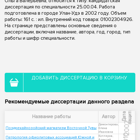
Ольга Валерьевна, относится к типу: кандидатская
диссертация по специальности 25.00.04. Работа
подготовлена в городе Улан-Удэ в 2002 году. Объем
работы: 161 с. : ил. Внутренний код товара: 01002304926.
На странице представлены основные сведения о
диссертации, включая название, автора, год, город, тип
работы и шифр специальности.
ДОБАВИТЬ ДИССЕРТАЦИЮ В КОРЗИНУ
Рекомендуемые диссертации данного раздела
ы
Д
а
т
а
з
а
щ
и
т
Название работы
Автор
2002
Демонтерова,
Позднекайнозойский магматизм Восточной Тувы
Елена
Ивановна
2010
Котляров,
Петрология офиолитовых ассоциаций Южной и
Алексей