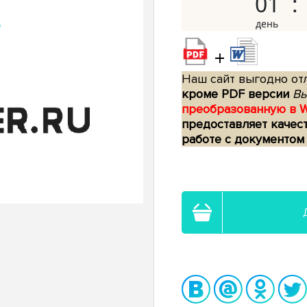
01
+
Наш сайт выгодно отл
кроме PDF версии
Вы
преобразованную в 
предоставляет качес
работе с документом