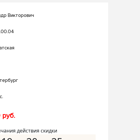
ндр Викторович
.00.04
атская
тербург
с.
 руб.
нчания действия скидки