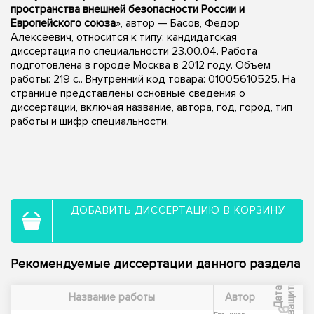
пространства внешней безопасности России и
Европейского союза
», автор — Басов, Федор
Алексеевич, относится к типу: кандидатская
диссертация по специальности 23.00.04. Работа
подготовлена в городе Москва в 2012 году. Объем
работы: 219 с.. Внутренний код товара: 01005610525. На
странице представлены основные сведения о
диссертации, включая название, автора, год, город, тип
работы и шифр специальности.
ДОБАВИТЬ ДИССЕРТАЦИЮ В КОРЗИНУ
Рекомендуемые диссертации данного раздела
ы
Д
а
т
а
з
а
щ
и
т
Название работы
Автор