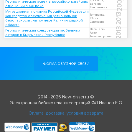
2006
Грачиков,
Геополитические аспекты российско-китайских
Евгений
отношений в XXI веке
Николаевич
Миграционная политика Российской Федерации
2013
Топчиенко,
как средство обеспечения региональной
Юлия
безопасности : на примере Калининградской
Сергеевна
области
2013
Верещагин,
Геополитическая конкуренция глобальных
Антон
акторов в Кыргызской Республике
Александрович
ФОРМА ОБРАТНОЙ СВЯЗИ
2014 -2026 New-disser.ru ©
Электронная библиотека диссертаций ФЛ Иванов Е О
Оплата, доставка, условия возврата