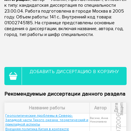
к типу: кандидатская диссертация по специальности
23.00.04. Работа подготовлена в городе Москва в 2005
году. Объем работы: 141 с.. Внутренний код товара:
01002745185. На странице представлены основные
сведения о диссертации, включая название, автора, год,
город, тип работы и шифр специальности.
ДОБАВИТЬ ДИССЕРТАЦИЮ В КОРЗИНУ
Рекомендуемые диссертации данного раздела
ы
Д
а
т
а
з
а
щ
и
т
Название работы
Автор
2006
Геополитические проблемы в Северо-
Васина, Анна
Западной части Тихого океана: теоретический и
Николаевна
прикладной аспекты
Внешняя политика Китая в контексте