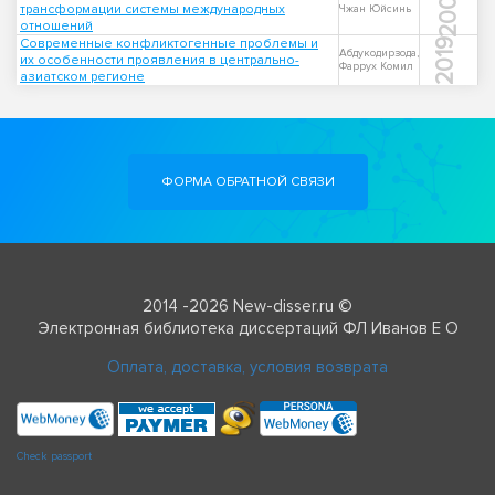
2007
трансформации системы международных
Чжан Юйсинь
отношений
Современные конфликтогенные проблемы и
2019
Абдукодирзода,
их особенности проявления в центрально-
Фаррух Комил
азиатском регионе
ФОРМА ОБРАТНОЙ СВЯЗИ
2014 -2026 New-disser.ru ©
Электронная библиотека диссертаций ФЛ Иванов Е О
Оплата, доставка, условия возврата
Check passport