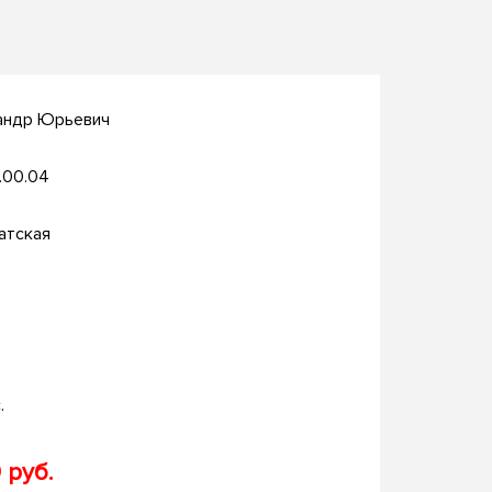
андр Юрьевич
.00.04
атская
.
 руб.