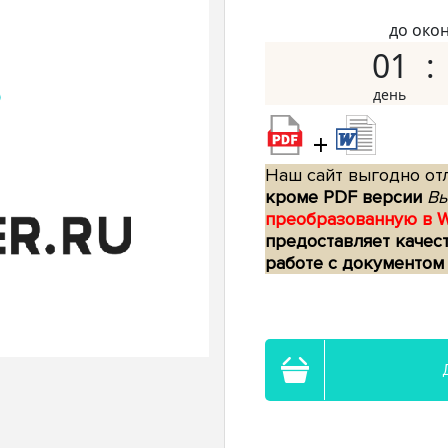
до око
01
+
Наш сайт выгодно отл
кроме PDF версии
Вы
преобразованную в 
предоставляет качес
работе с документом