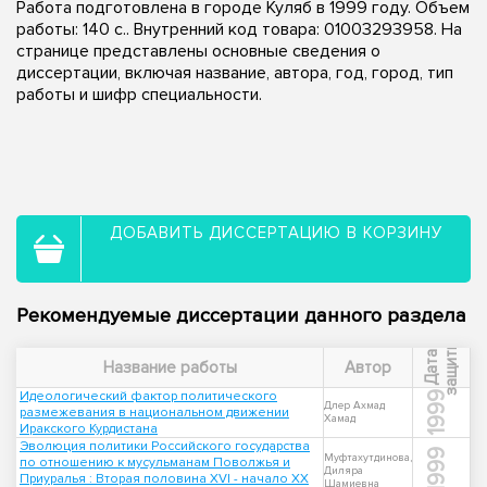
Работа подготовлена в городе Куляб в 1999 году. Объем
работы: 140 с.. Внутренний код товара: 01003293958. На
странице представлены основные сведения о
диссертации, включая название, автора, год, город, тип
работы и шифр специальности.
ДОБАВИТЬ ДИССЕРТАЦИЮ В КОРЗИНУ
Рекомендуемые диссертации данного раздела
ы
Д
а
т
а
з
а
щ
и
т
Название работы
Автор
Идеологический фактор политического
1999
Длер Ахмад
размежевания в национальном движении
Хамад
Иракского Курдистана
Эволюция политики Российского государства
1999
Муфтахутдинова,
по отношению к мусульманам Поволжья и
Диляра
Приуралья : Вторая половина XVI - начало ХХ
Шамиевна