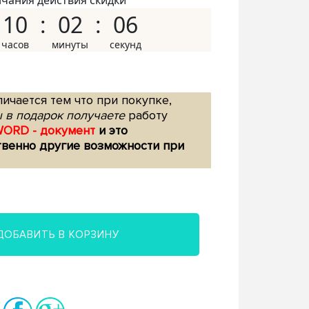
нчания действия скидки
10
02
05
ичается тем что при покупке,
 в подарок получаете
работу
WORD - документ
и это
твенно другие возможности при
ДОБАВИТЬ В КОРЗИНУ