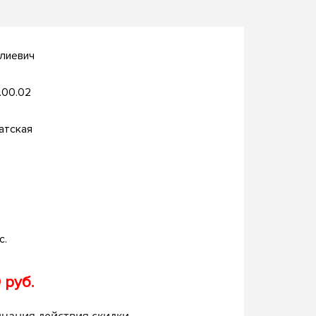
алиевич
.00.02
атская
с.
 руб.