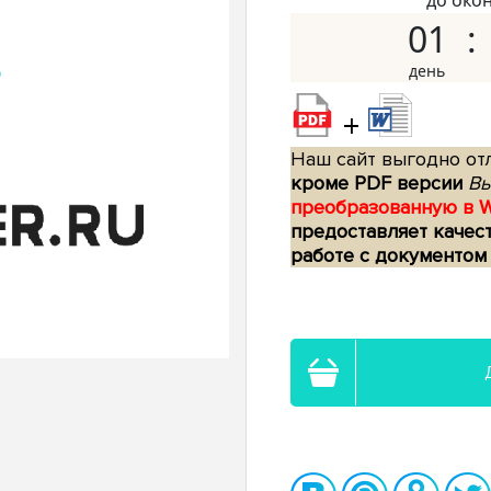
до око
01
+
Наш сайт выгодно отл
кроме PDF версии
Вы
преобразованную в 
предоставляет качес
работе с документом