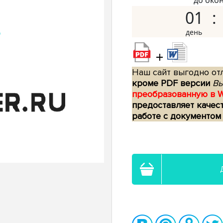
до око
01
+
Наш сайт выгодно отл
кроме PDF версии
Вы
преобразованную в 
предоставляет качес
работе с документом