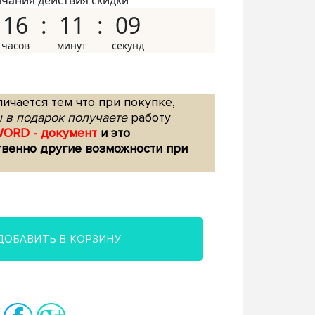
нчания действия скидки
16
11
08
ичается тем что при покупке,
 в подарок получаете
работу
WORD - документ
и это
твенно другие возможности при
ДОБАВИТЬ В КОРЗИНУ