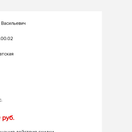
й Васильевич
.00.02
атская
с.
 руб.