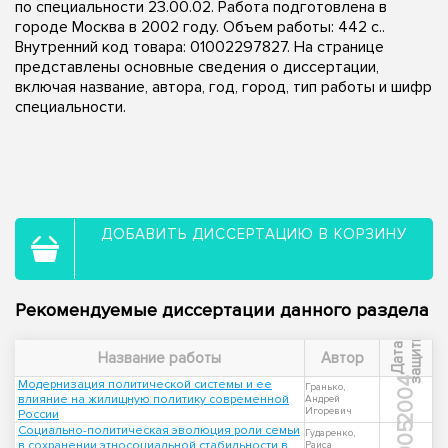
по специальности 23.00.02. Работа подготовлена в
городе Москва в 2002 году. Объем работы: 442 с..
Внутренний код товара: 01002297827. На странице
представлены основные сведения о диссертации,
включая название, автора, год, город, тип работы и шифр
специальности.
ДОБАВИТЬ ДИССЕРТАЦИЮ В КОРЗИНУ
Рекомендуемые диссертации данного раздела
ы
Д
а
т
а
з
а
щ
и
т
Название работы
Автор
2004
Модернизация политической системы и ее
Гранько,
влияние на жилищную политику современной
Андрей
Игоревич
России
2005
Социально-политическая эволюция роли семьи
Гударенко,
в сохранении этносоциальной стабильности в
Раиса