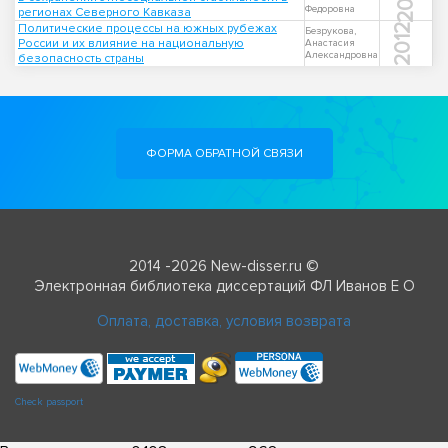
Федоровна
регионах Северного Кавказа
Политические процессы на южных рубежах
2012
Безрукова,
России и их влияние на национальную
Анастасия
Александровна
безопасность страны
ФОРМА ОБРАТНОЙ СВЯЗИ
2014 -2026 New-disser.ru ©
Электронная библиотека диссертаций ФЛ Иванов Е О
Оплата, доставка, условия возврата
Check passport