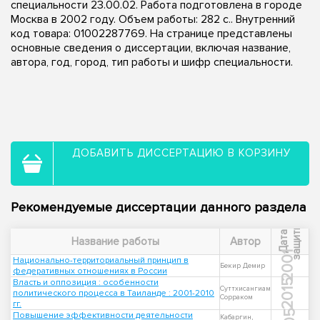
специальности 23.00.02. Работа подготовлена в городе
Москва в 2002 году. Объем работы: 282 с.. Внутренний
код товара: 01002287769. На странице представлены
основные сведения о диссертации, включая название,
автора, год, город, тип работы и шифр специальности.
ДОБАВИТЬ ДИССЕРТАЦИЮ В КОРЗИНУ
Рекомендуемые диссертации данного раздела
ы
Д
а
т
а
з
а
щ
и
т
Название работы
Автор
2001
Национально-территориальный принцип в
Бекир Демир
федеративных отношениях в России
Власть и оппозиция : особенности
2015
Суттхисангиам
политического процесса в Таиланде : 2001-2010
Сорраком
гг.
Повышение эффективности деятельности
Кабаргин,