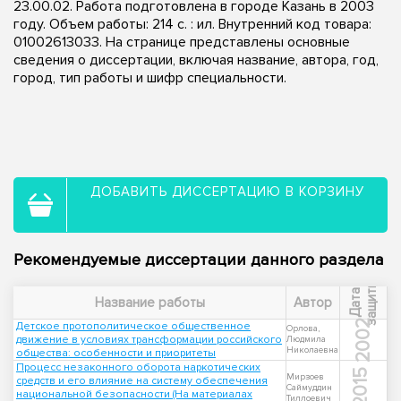
23.00.02. Работа подготовлена в городе Казань в 2003
году. Объем работы: 214 с. : ил. Внутренний код товара:
01002613033. На странице представлены основные
сведения о диссертации, включая название, автора, год,
город, тип работы и шифр специальности.
ДОБАВИТЬ ДИССЕРТАЦИЮ В КОРЗИНУ
Рекомендуемые диссертации данного раздела
ы
Д
а
т
а
з
а
щ
и
т
Название работы
Автор
2002
Детское протополитическое общественное
Орлова,
движение в условиях трансформации российского
Людмила
Николаевна
общества: особенности и приоритеты
Процесс незаконного оборота наркотических
2015
Мирзоев
средств и его влияние на систему обеспечения
Саймуддин
национальной безопасности (На материалах
Тиллоевич