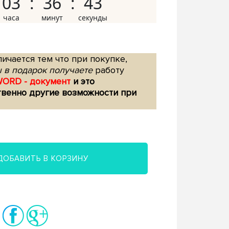
03
36
42
ичается тем что при покупке,
 в подарок получаете
работу
WORD - документ
и это
твенно другие возможности при
ДОБАВИТЬ В КОРЗИНУ