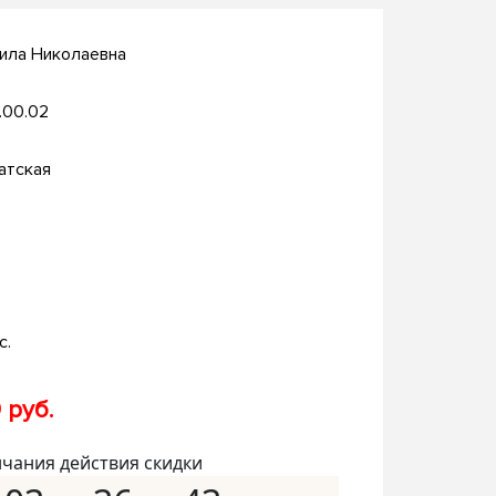
ила Николаевна
.00.02
атская
с.
 руб.
нчания действия скидки