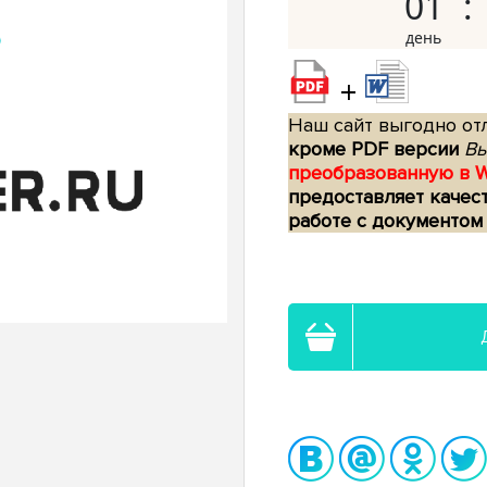
01
+
Наш сайт выгодно отл
кроме PDF версии
Вы
преобразованную в 
предоставляет качес
работе с документом