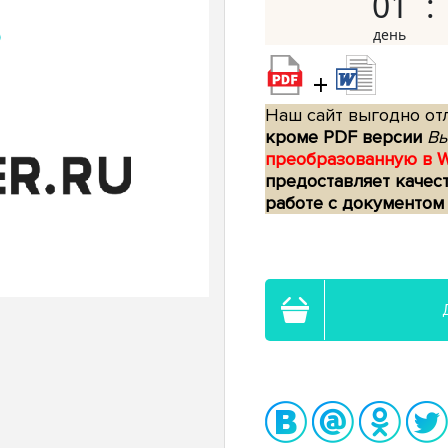
01
+
Наш сайт выгодно отл
кроме PDF версии
Вы
преобразованную в 
предоставляет качес
работе с документом