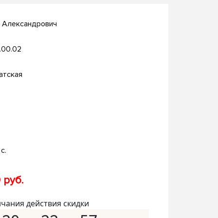
й Александрович
.00.02
атская
с.
 руб.
нчания действия скидки