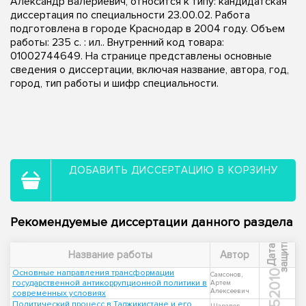
Александр Валериевич, относится к типу: кандидатская
диссертация по специальности 23.00.02. Работа
подготовлена в городе Краснодар в 2004 году. Объем
работы: 235 с. : ил.. Внутренний код товара:
01002744649. На странице представлены основные
сведения о диссертации, включая название, автора, год,
город, тип работы и шифр специальности.
ДОБАВИТЬ ДИССЕРТАЦИЮ В КОРЗИНУ
Рекомендуемые диссертации данного раздела
ы
Д
а
т
а
з
а
щ
и
т
Название работы
Автор
Основные направления трансформации
2010
Самсонов,
государственной антикоррупционной политики в
Артем
Алексеевич
современных условиях
Политический процесс в Таджикистане и его