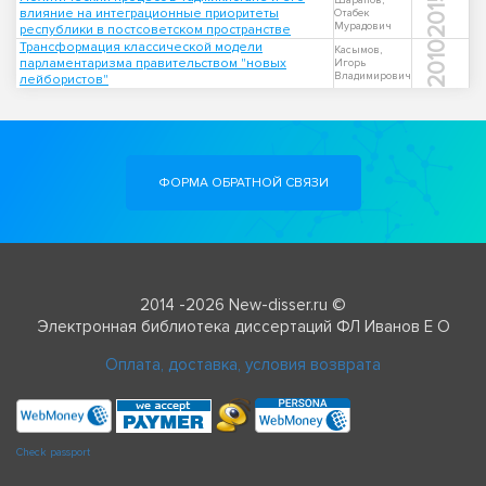
2015
Шарапов,
влияние на интеграционные приоритеты
Отабек
Мурадович
республики в постсоветском пространстве
Трансформация классической модели
2010
Касымов,
парламентаризма правительством "новых
Игорь
Владимирович
лейбористов"
ФОРМА ОБРАТНОЙ СВЯЗИ
2014 -2026 New-disser.ru ©
Электронная библиотека диссертаций ФЛ Иванов Е О
Оплата, доставка, условия возврата
Check passport