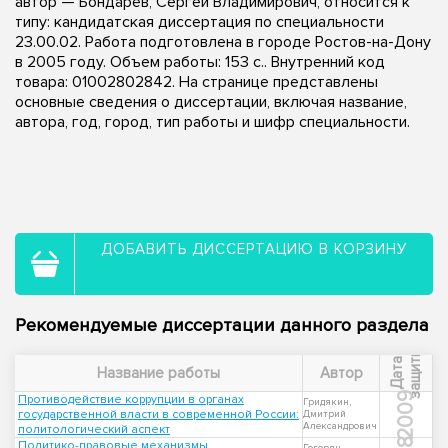
автор — Бондарев, Сергей Владимирович, относится к
типу: кандидатская диссертация по специальности
23.00.02. Работа подготовлена в городе Ростов-на-Дону
в 2005 году. Объем работы: 153 с.. Внутренний код
товара: 01002802842. На странице представлены
основные сведения о диссертации, включая название,
автора, год, город, тип работы и шифр специальности.
ДОБАВИТЬ ДИССЕРТАЦИЮ В КОРЗИНУ
Рекомендуемые диссертации данного раздела
ы
Д
а
т
а
з
а
щ
и
т
Название работы
Автор
2009
Противодействие коррупции в органах
Гридякин,
государственной власти в современной России:
Дмитрий
Александрович
политологический аспект
Политико-правовые механизмы