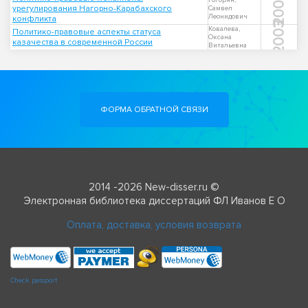
2008
Гогорян,
урегулирования Нагорно-Карабахского
Самвел
Леонидович
конфликта
2003
Ковалева,
Политико-правовые аспекты статуса
Оксана
казачества в современной России
Витальевна
ФОРМА ОБРАТНОЙ СВЯЗИ
2014 -2026 New-disser.ru ©
Электронная библиотека диссертаций ФЛ Иванов Е О
Оплата, доставка, условия возврата
Check passport