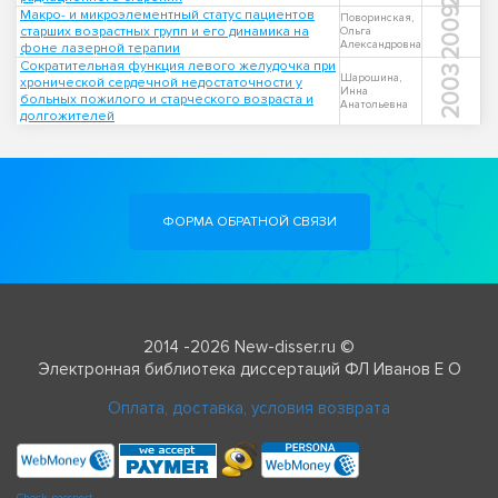
2009
Макро- и микроэлементный статус пациентов
Поворинская,
старших возрастных групп и его динамика на
Ольга
Александровна
фоне лазерной терапии
Сократительная функция левого желудочка при
2003
Шарошина,
хронической сердечной недостаточности у
Инна
больных пожилого и старческого возраста и
Анатольевна
долгожителей
ФОРМА ОБРАТНОЙ СВЯЗИ
2014 -2026 New-disser.ru ©
Электронная библиотека диссертаций ФЛ Иванов Е О
Оплата, доставка, условия возврата