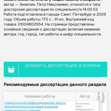
автор — Зезюлин, Петр Николаевич, относится к типу:
докторская диссертация по специальности 14.00.53.
Работа подготовлена в городе Санкт-Петербург в 2009
году. Объем работы: 175 с. : 41 ил.. Внутренний код
товара: 01004802954. На странице представлены
основные сведения о диссертации, включая название,
автора, год, город, тип работы и шифр специальности.
ДОБАВИТЬ ДИССЕРТАЦИЮ В КОРЗИНУ
Рекомендуемые диссертации данного раздела
ы
Д
а
т
а
з
а
щ
и
т
Название работы
Автор
2006
Ультраструктура нейроэндокринных клеток
Рыльчиков,
двенадцатиперстной кишки в модели
Иван
Владимирович
радиационного старения