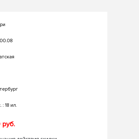
ари
.00.08
атская
тербург
. : 18 ил.
 руб.