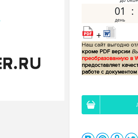
до око
01
+
Наш сайт выгодно отл
кроме PDF версии
Вы
преобразованную в 
предоставляет качес
работе с документом