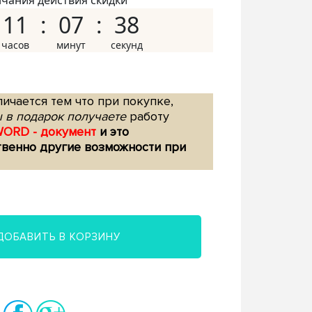
нчания действия скидки
11
07
37
ичается тем что при покупке,
 в подарок получаете
работу
WORD - документ
и это
твенно другие возможности при
ДОБАВИТЬ В КОРЗИНУ