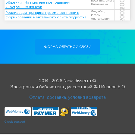
2005
Брезгина, Ольга
общения : На примере преподавания
Витальевна
иностранных языков
2002
Дендебер,
Реализация принципа преемственности в
Игорь
формировании ментального опыта подростка
Анатольевич
ФОРМА ОБРАТНОЙ СВЯЗИ
2014 -2026 New-disser.ru ©
Электронная библиотека диссертаций ФЛ Иванов Е О
Оплата, доставка, условия возврата
Check passport