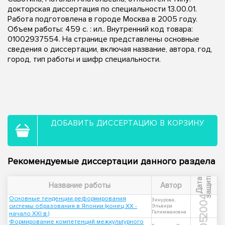
докторская диссертация по специальности 13.00.01.
Работа подготовлена в городе Москва в 2005 году.
Объем работы: 459 с. : ил.. Внутренний код товара:
01002937554. На странице представлены основные
сведения о диссертации, включая название, автора, год,
город, тип работы и шифр специальности.
ДОБАВИТЬ ДИССЕРТАЦИЮ В КОРЗИНУ
Рекомендуемые диссертации данного раздела
ы
Д
а
т
а
з
а
щ
и
т
Название работы
Автор
2004
Основные тенденции реформирования
Зинурова,
системы образования в Японии (конец XX -
Эльвира
Галимжановна
начало XXI в.)
Формирование компетенций межкультурного