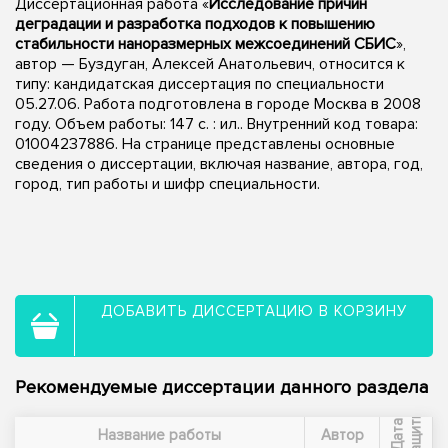
Диссертационная работа «
Исследование причин
деградации и разработка подходов к повышению
стабильности наноразмерных межсоединений СБИС
»,
автор — Буздуган, Алексей Анатольевич, относится к
типу: кандидатская диссертация по специальности
05.27.06. Работа подготовлена в городе Москва в 2008
году. Объем работы: 147 с. : ил.. Внутренний код товара:
01004237886. На странице представлены основные
сведения о диссертации, включая название, автора, год,
город, тип работы и шифр специальности.
ДОБАВИТЬ ДИССЕРТАЦИЮ В КОРЗИНУ
Рекомендуемые диссертации данного раздела
ы
Д
а
т
а
з
а
щ
и
т
Название работы
Автор