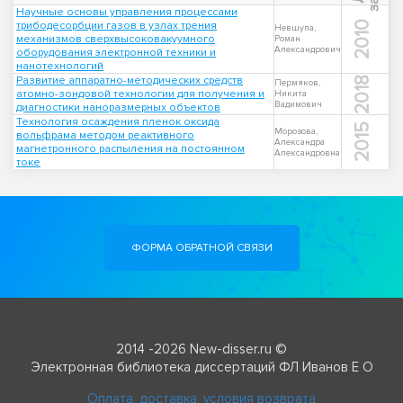
Научные основы управления процессами
трибодесорбции газов в узлах трения
2010
Невшупа,
механизмов сверхвысоковакуумного
Роман
Александрович
оборудования электронной техники и
нанотехнологий
Развитие аппаратно-методических средств
2018
Пермяков,
атомно-зондовой технологии для получения и
Никита
Вадимович
диагностики наноразмерных объектов
Технология осаждения пленок оксида
2015
Морозова,
вольфрама методом реактивного
Александра
магнетронного распыления на постоянном
Александровна
токе
ФОРМА ОБРАТНОЙ СВЯЗИ
2014 -2026 New-disser.ru ©
Электронная библиотека диссертаций ФЛ Иванов Е О
Оплата, доставка, условия возврата