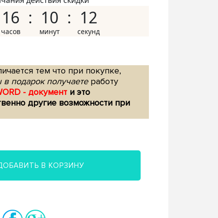
нчания действия скидки
16
10
11
ичается тем что при покупке,
 в подарок получаете
работу
WORD - документ
и это
твенно другие возможности при
ДОБАВИТЬ В КОРЗИНУ