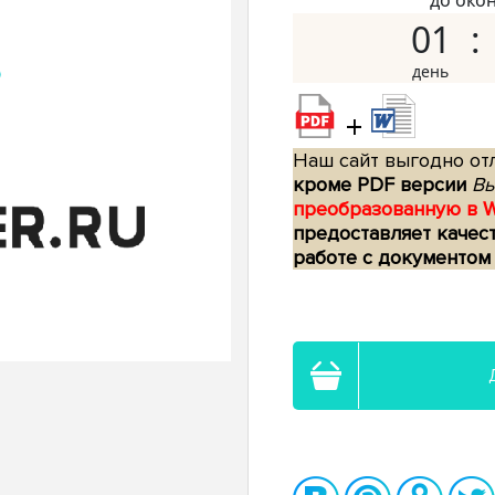
до око
01
+
Наш сайт выгодно отл
кроме PDF версии
Вы
преобразованную в 
предоставляет качес
работе с документом