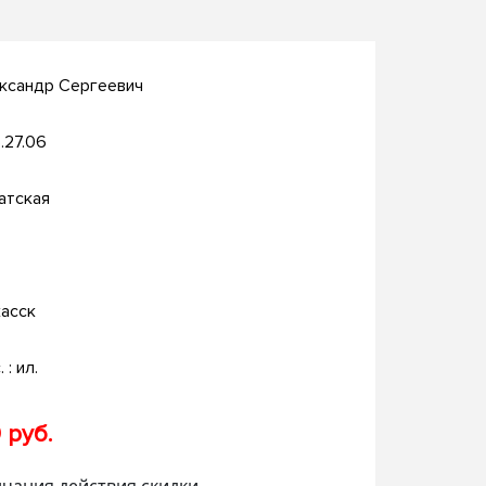
ександр Сергеевич
.27.06
атская
асск
 : ил.
 руб.