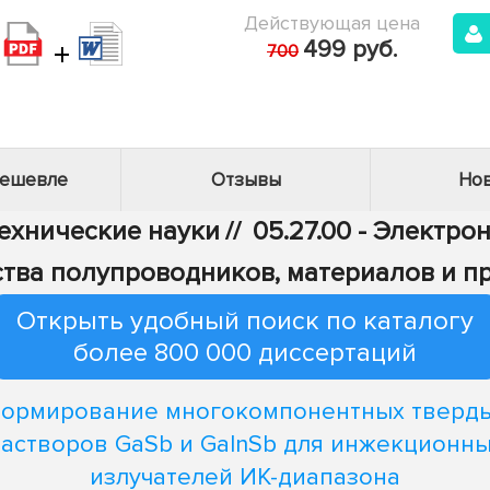
Действующая цена
+
499 руб.
700
дешевле
Отзывы
Нов
Технические науки
//
05.27.00 - Электро
тва полупроводников, материалов и п
Открыть удобный поиск по каталогу
более 800 000 диссертаций
ормирование многокомпонентных тверд
астворов GaSb и GaInSb для инжекционн
излучателей ИК-диапазона