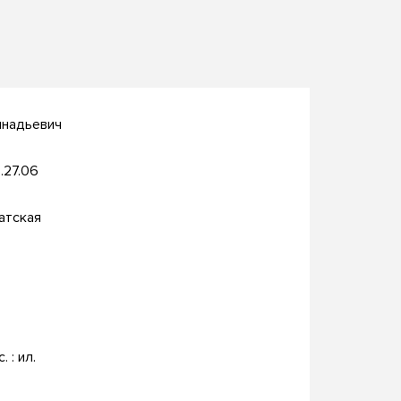
ннадьевич
.27.06
атская
. : ил.