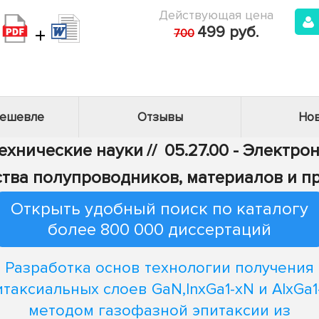
Действующая цена
+
499 руб.
700
дешевле
Отзывы
Нов
Технические науки
//
05.27.00 - Электро
тва полупроводников, материалов и п
Открыть удобный поиск по каталогу
более 800 000 диссертаций
Разработка основ технологии получения
итаксиальных слоев GaN,InxGa1-xN и AlxGa1
методом газофазной эпитаксии из