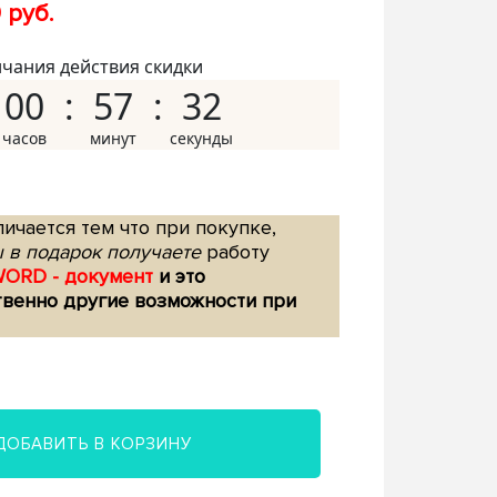
 руб.
нчания действия скидки
00
57
31
ичается тем что при покупке,
 в подарок получаете
работу
WORD - документ
и это
твенно другие возможности при
ДОБАВИТЬ В КОРЗИНУ