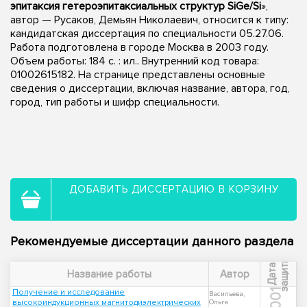
эпитаксия гетероэпитаксиальных структур SiGe/Si
»,
автор — Русаков, Демьян Николаевич, относится к типу:
кандидатская диссертация по специальности 05.27.06.
Работа подготовлена в городе Москва в 2003 году.
Объем работы: 184 с. : ил.. Внутренний код товара:
01002615182. На странице представлены основные
сведения о диссертации, включая название, автора, год,
город, тип работы и шифр специальности.
ДОБАВИТЬ ДИССЕРТАЦИЮ В КОРЗИНУ
Рекомендуемые диссертации данного раздела
ы
Д
а
т
а
з
а
щ
и
т
Название работы
Автор
Получение и исследование
2001
Васильева,
высокоиндукционных магнитодиэлектрических
Ольга