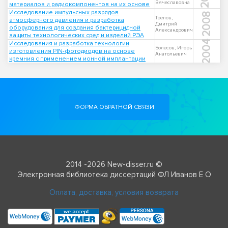
Вячеславовна
материалов и радиокомпонентов на их основе
Исследование импульсных разрядов
2008
Трепов,
атмосферного давления и разработка
Дмитрий
оборудования для создания бактерицидной
Александрович
защиты технологических сред и изделий РЭА
2004
Исследования и разработка технологии
Болесов, Игорь
изготовления PIN-фотодиодов на основе
Анатольевич
кремния с применением ионной имплантации
ФОРМА ОБРАТНОЙ СВЯЗИ
2014 -2026 New-disser.ru ©
Электронная библиотека диссертаций ФЛ Иванов Е О
Оплата, доставка, условия возврата