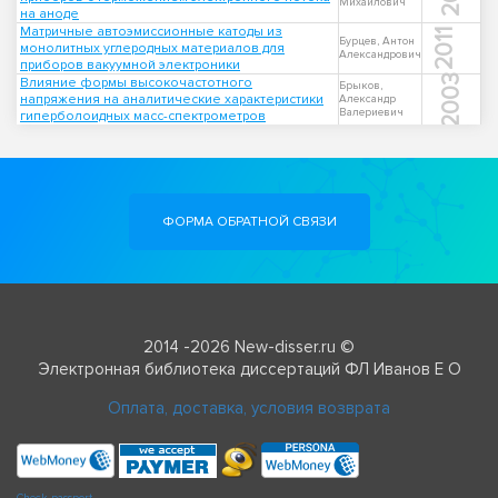
Михайлович
на аноде
Матричные автоэмиссионные катоды из
2011
Бурцев, Антон
монолитных углеродных материалов для
Александрович
приборов вакуумной электроники
2003
Влияние формы высокочастотного
Брыков,
напряжения на аналитические характеристики
Александр
Валериевич
гиперболоидных масс-спектрометров
ФОРМА ОБРАТНОЙ СВЯЗИ
2014 -2026 New-disser.ru ©
Электронная библиотека диссертаций ФЛ Иванов Е О
Оплата, доставка, условия возврата