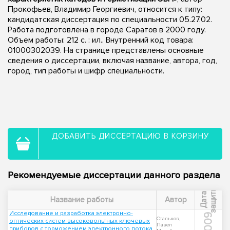
Прокофьев, Владимир Георгиевич, относится к типу:
кандидатская диссертация по специальности 05.27.02.
Работа подготовлена в городе Саратов в 2000 году.
Объем работы: 212 с. : ил.. Внутренний код товара:
01000302039. На странице представлены основные
сведения о диссертации, включая название, автора, год,
город, тип работы и шифр специальности.
ДОБАВИТЬ ДИССЕРТАЦИЮ В КОРЗИНУ
Рекомендуемые диссертации данного раздела
ы
Д
а
т
а
з
а
щ
и
т
Название работы
Автор
Исследование и разработка электронно-
2009
Стальков,
оптических систем высоковольтных ключевых
Павел
приборов с торможением электронного потока