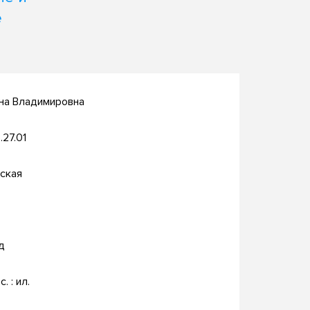
е
на Владимировна
.27.01
ская
д
с. : ил.