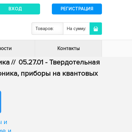
ВХОД
РЕГИСТРАЦИЯ
Товаров:
На сумму:
ости
Контакты
ика
//
05.27.01 - Твердотельная
оника, приборы на квантовых
ы и
ие и