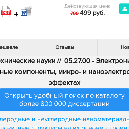
Действующая цена
+
499 руб.
700
дешевле
Отзывы
Нов
Технические науки
//
05.27.00 - Электрон
ные компоненты, микро- и наноэлектр
эффектах
Открыть удобный поиск по каталогу
более 800 000 диссертаций
леродные и неуглеродные наноматериал
позитные структуры на их основе: строен