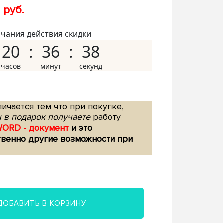
 руб.
нчания действия скидки
20
36
37
ичается тем что при покупке,
 в подарок получаете
работу
WORD - документ
и это
твенно другие возможности при
ДОБАВИТЬ В КОРЗИНУ