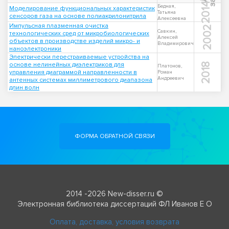
2014
Бедная,
Моделирование функциональных характеристик
Татьяна
сенсоров газа на основе полиакрилонитрила
Алексеевна
Импульсная плазменная очистка
2002
Савкин,
технологических сред от микробиологических
Алексей
объектов в производстве изделий микро- и
Владимирович
наноэлектроники
Электрически перестраиваемые устройства на
основе нелинейных диэлектриков для
2018
Платонов,
управления диаграммой направленности в
Роман
Андреевич
антенных системах миллиметрового диапазона
длин волн
ФОРМА ОБРАТНОЙ СВЯЗИ
2014 -2026 New-disser.ru ©
Электронная библиотека диссертаций ФЛ Иванов Е О
Оплата, доставка, условия возврата