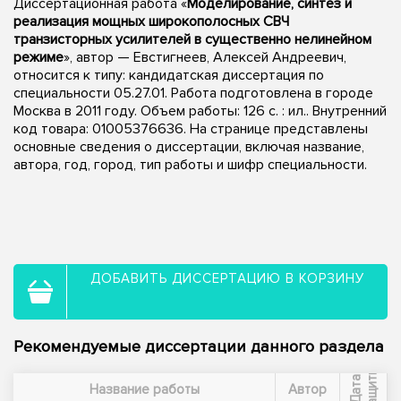
Диссертационная работа «
Моделирование, синтез и
реализация мощных широкополосных СВЧ
транзисторных усилителей в существенно нелинейном
режиме
», автор — Евстигнеев, Алексей Андреевич,
относится к типу: кандидатская диссертация по
специальности 05.27.01. Работа подготовлена в городе
Москва в 2011 году. Объем работы: 126 с. : ил.. Внутренний
код товара: 01005376636. На странице представлены
основные сведения о диссертации, включая название,
автора, год, город, тип работы и шифр специальности.
ДОБАВИТЬ ДИССЕРТАЦИЮ В КОРЗИНУ
Рекомендуемые диссертации данного раздела
ы
Д
а
т
а
з
а
щ
и
т
Название работы
Автор