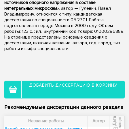
источников опорного напряжения в составе
интегральных микросхем
», автор — Гулевич, Павел
Владимирович, относится к типу: кандидатская
диссертация по специальности 05.27.01. Работа
подготовлена в городе Москва в 2000 году. Объем
работы: 123 с. : ил.. Внутренний код товара: 01000296889.
На странице представлены основные сведения о
диссертации, включая название, автора, год, город, тип
работы и шифр специальности.
ДОБАВИТЬ ДИССЕРТАЦИЮ В КОРЗИНУ
Рекомендуемые диссертации данного раздела
ы
Д
а
т
а
з
а
щ
и
т
Название работы
Автор
Разработка и исследование тонкоплёночных