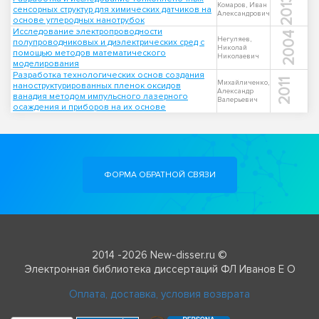
2013
Комаров, Иван
сенсорных структур для химических датчиков на
Александрович
основе углеродных нанотрубок
Исследование электропроводности
2004
Негуляев,
полупроводниковых и диэлектрических сред с
Николай
помощью методов математического
Николаевич
моделирования
Разработка технологических основ создания
2011
Михайличенко,
наноструктурированных пленок оксидов
Александр
ванадия методом импульсного лазерного
Валерьевич
осаждения и приборов на их основе
ФОРМА ОБРАТНОЙ СВЯЗИ
2014 -2026 New-disser.ru ©
Электронная библиотека диссертаций ФЛ Иванов Е О
Оплата, доставка, условия возврата