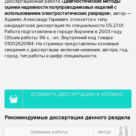
Диссертационная работа «
Диагностические методы
оценки надежности полупроводниковых изделий с
использованием электростатических разрядов
», автор —
Адамян, Александр Гариивич, относится к типу:
кандидатская диссертация по специальности 05.27.01.
Работа подготовлена в городе Воронеж в 2003 году.
Объем работы: 96 с. : ил.. Внутренний код товара:
01002620184. На странице представлены основные
сведения о диссертации, включая название, автора, год,
город, тип работы и шифр специальности.
ДОБАВИТЬ ДИССЕРТАЦИЮ В КОРЗИНУ
Рекомендуемые диссертации данного раздела
ы
Д
а
т
а
з
а
щ
и
т
Название работы
Автор