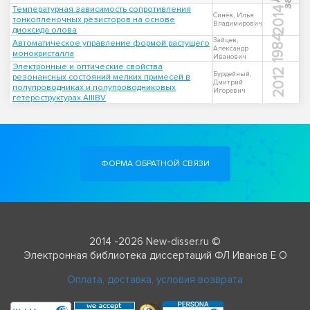
Температурная зависимость сопротивления
2014
Синёв, Илья
тонкопленочных резисторов на основе
Владимирович
диоксида олова
1984
Зайцев,
Автоматическое управление формой растущего
Александр
монокристалла
Иванович
Электронные и оптические свойства
2012
Бурдейный,
резонансных состояний мелких примесей в
Дмитрий
полупроводниках и полупроводниковых
Игоревич
гетероструктурах AIIIBV
ФОРМА ОБРАТНОЙ СВЯЗИ
2014 -2026 New-disser.ru ©
Электронная библиотека диссертаций ФЛ Иванов Е О
Оплата, доставка, условия возврата