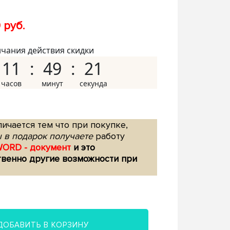
 руб.
нчания действия скидки
11
49
20
ичается тем что при покупке,
 в подарок получаете
работу
WORD - документ
и это
твенно другие возможности при
ДОБАВИТЬ В КОРЗИНУ