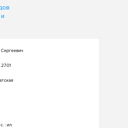
дов
 и
 Сергеевич
.27.01
атская
с. : ил.