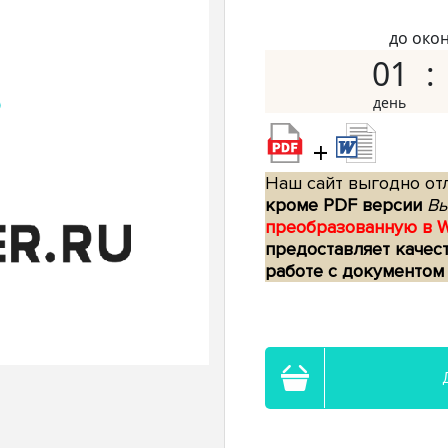
до око
01
+
Наш сайт выгодно отл
кроме PDF версии
Вы
преобразованную в 
предоставляет качес
работе с документом