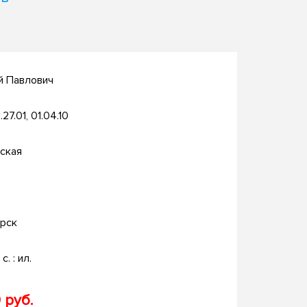
й Павлович
.27.01, 01.04.10
ская
рск
с. : ил.
 руб.