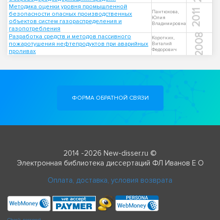
Методика оценки уровня промышленной
2011
Пантюхова,
безопасности опасных производственных
Юлия
объектов систем газораспределения и
Владимировна
газопотребления
2008
Разработка средств и методов пассивного
Коротких,
пожаротушения нефтепродуктов при аварийных
Виталий
Федорович
проливах
ФОРМА ОБРАТНОЙ СВЯЗИ
2014 -2026 New-disser.ru ©
Электронная библиотека диссертаций ФЛ Иванов Е О
Оплата, доставка, условия возврата