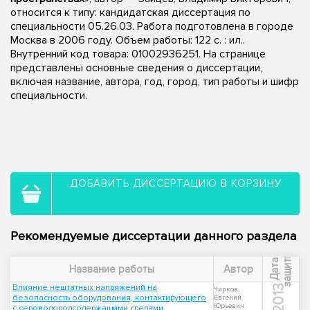
относится к типу: кандидатская диссертация по
специальности 05.26.03. Работа подготовлена в городе
Москва в 2006 году. Объем работы: 122 с. : ил..
Внутренний код товара: 01002936251. На странице
представлены основные сведения о диссертации,
включая название, автора, год, город, тип работы и шифр
специальности.
ДОБАВИТЬ ДИССЕРТАЦИЮ В КОРЗИНУ
Рекомендуемые диссертации данного раздела
ы
Д
а
т
а
з
а
щ
и
т
Название работы
Автор
Влияние нештатных напряжений на
2013
Чирков,
безопасность оборудования, контактирующего
Евгений
Юрьевич
с сероводородсодержащими средами